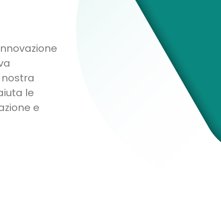
’innovazione
iva
a nostra
iuta le
azione e