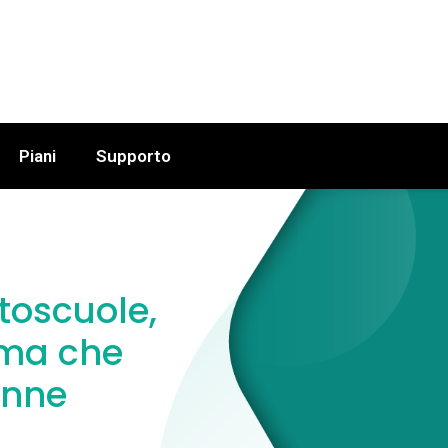
Piani
Supporto
utoscuole,
rma che
ranne