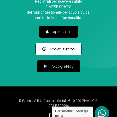
Registrati per ricevere subito
1 MESE GRATIS
del miglior gestionale per scuole guida,
con tutte le sue funzionalità.
App Store
Prova subito
GooglePlay
© Patento S.R.L. Capitale Sociale € 10.000 P.IVA e C.F.:
02343320996
Hai domande?
Sono qui
per te